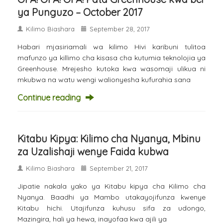
ya Punguzo – October 2017
Kilimo Biashara
September 28, 2017
Habari mjasiriamali wa kilimo Hivi karibuni tulitoa
mafunzo ya killimo cha kisasa cha kutumia teknolojia ya
Greenhouse. Mrejesho kutoka kwa wasomaji ulikua ni
mkubwa na watu wengi walionyesha kufurahia sana
Continue reading
Kitabu Kipya: Kilimo cha Nyanya, Mbinu
za Uzalishaji wenye Faida kubwa
Kilimo Biashara
September 21, 2017
Jipatie nakala yako ya Kitabu kipya cha Kilimo cha
Nyanya. Baadhi ya Mambo utakayojifunza kwenye
Kitabu hichi. Utajifunza kuhusu sifa za udongo,
Mazingira, hali ya hewa, inayofaa kwa ajili ya