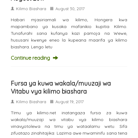
Kilimo Biashara
August 30, 2017
Habari mjasiriamali wa kilimo, Hongera kwa
mapambano ya kusaka mafanikio kupitia Kilimo.
Tunafurahi sana kufanya kazi pamoja na Wewe,
hususani kwenye eneo la kupeana maarifa ya kilimo
biashara. Lengo letu
Continue reading
Fursa ya kuwa wakala/muuzaji wa
Vitabu vya kilimo biashara
Kilimo Biashara
August 19, 2017
TImu ya kilimo.net inatangaza fursa za kuwa
wakala/muuzaji wa vitabu vya kilimo biashara
vinavyotolewa na timu ya wataalamu wetu. Sifa
zifuatazo zinahitajika: Lazima awe mwaminifu sana tena