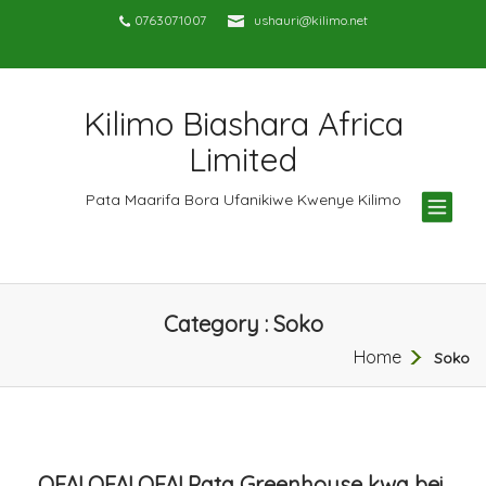
0763071007
ushauri@kilimo.net
Kilimo Biashara Africa
Limited
TOG
Pata Maarifa Bora Ufanikiwe Kwenye Kilimo
NAV
Category : Soko
Home
Soko
OFA! OFA! OFA! Pata Greenhouse kwa bei