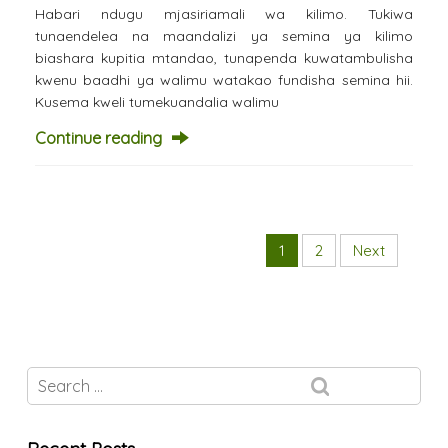
Habari ndugu mjasiriamali wa kilimo. Tukiwa
tunaendelea na maandalizi ya semina ya kilimo
biashara kupitia mtandao, tunapenda kuwatambulisha
kwenu baadhi ya walimu watakao fundisha semina hii.
Kusema kweli tumekuandalia walimu
Continue reading
1
2
Next