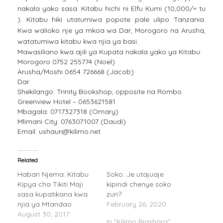
nakala yako sasa. Kitabu hichi ni Elfu Kumi (10,000/= tu
). Kitabu hiki utatumiwa popote pale ulipo Tanzania.
Kwa walioko nje ya mkoa wa Dar, Morogoro na Arusha,
watatumiwa kitabu kwa njia ya basi.
Mawasiliano kwa ajili ya Kupata nakala yako ya Kitabu:
Morogoro 0752 255774 (Noel)
Arusha/Moshi 0654 726668 (Jacob)
Dar
Shekilango: Trinity Bookshop, opposite na Rombo
Greenview Hotel – 0653621581
Mbagala: 0717327318 (Omary)
Mlimani City: 0763071007 (Daudi)
Email: ushauri@kilimo.net
Related
Habari Njema: Kitabu
Soko: Je utajuaje
Kipya cha Tikiti Maji
kipindi chenye soko
sasa kupatikana kwa
zuri?
njia ya Mtandao
February 26, 2020
August 30, 2017
In "Kilimo Biashara"