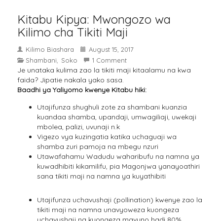
Kitabu Kipya: Mwongozo wa
Kilimo cha Tikiti Maji
Kilimo Biashara
August 15, 2017
Shambani
Soko
1 Comment
,
Je unataka kulima zao la tikiti maji kitaalamu na kwa
faida? Jipatie nakala yako sasa.
Baadhi ya Yaliyomo kwenye Kitabu hiki:
Utajifunza shughuli zote za shambani kuanzia
kuandaa shamba, upandaji, umwagiliaji, uwekaji
mbolea, palizi, uvunaji n.k
Vigezo vya kuzingatia katika uchaguaji wa
shamba zuri pamoja na mbegu nzuri
Utawafahamu Wadudu waharibufu na namna ya
kuwadhibiti kikamilifu, pia Magonjwa yanayoathiri
sana tikiti maji na namna ya kuyathibiti
Utajifunza uchavushaji (pollination) kwenye zao la
tikiti maji na namna unavyoweza kuongeza
uchavushaji na kuongeza mavuno hadi 80%