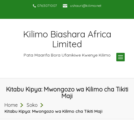
0763071007
ushauri@kilimo.net
Kilimo Biashara Africa
Limited
TOG
Pata Maarifa Bora Ufanikiwe Kwenye Kilimo
NAV
Kitabu Kipya: Mwongozo wa Kilimo cha Tikiti
Maji
Home
Soko
Kitabu Kipya: Mwongozo wa Kilimo cha Tikiti Maji