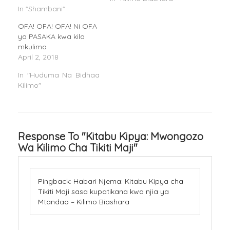
In "Shambani"
OFA! OFA! OFA! Ni OFA
ya PASAKA kwa kila
mkulima
April 2, 2018
In "Huduma Na Bidhaa
Kilimo"
Response To "Kitabu Kipya: Mwongozo
Wa Kilimo Cha Tikiti Maji"
Pingback:
Habari Njema: Kitabu Kipya cha
Tikiti Maji sasa kupatikana kwa njia ya
Mtandao – Kilimo Biashara