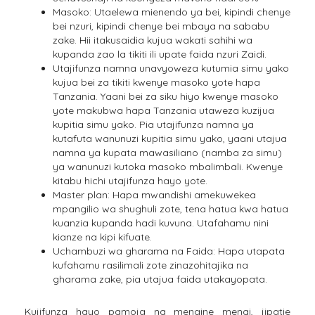
Masoko: Utaelewa mienendo ya bei, kipindi chenye
bei nzuri, kipindi chenye bei mbaya na sababu
zake. Hii itakusaidia kujua wakati sahihi wa
kupanda zao la tikiti ili upate faida nzuri Zaidi.
Utajifunza namna unavyoweza kutumia simu yako
kujua bei za tikiti kwenye masoko yote hapa
Tanzania. Yaani bei za siku hiyo kwenye masoko
yote makubwa hapa Tanzania utaweza kuzijua
kupitia simu yako. Pia utajifunza namna ya
kutafuta wanunuzi kupitia simu yako, yaani utajua
namna ya kupata mawasiliano (namba za simu)
ya wanunuzi kutoka masoko mbalimbali. Kwenye
kitabu hichi utajifunza hayo yote.
Master plan: Hapa mwandishi amekuwekea
mpangilio wa shughuli zote, tena hatua kwa hatua
kuanzia kupanda hadi kuvuna. Utafahamu nini
kianze na kipi kifuate.
Uchambuzi wa gharama na Faida: Hapa utapata
kufahamu rasilimali zote zinazohitajika na
gharama zake, pia utajua faida utakayopata.
Kujifunza hayo pamoja na mengine mengi, jipatie