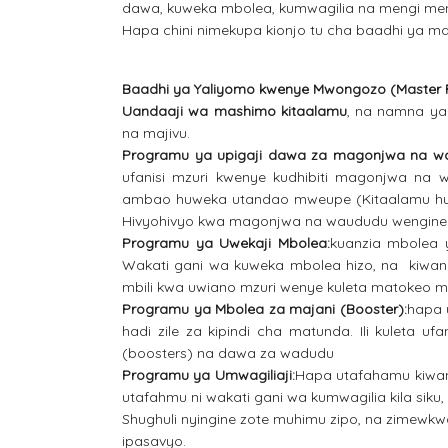
dawa, kuweka mbolea, kumwagilia na mengi men
Hapa chini nimekupa kionjo tu cha baadhi ya m
Baadhi ya Yaliyomo kwenye Mwongozo (Master P
Uandaaji wa mashimo kitaalamu
, na namna ya
na majivu.
Programu ya upigaji dawa za magonjwa na w
ufanisi mzuri kwenye kudhibiti magonjwa 
ambao huweka utandao mweupe (Kitaalamu hui
Hivyohivyo kwa magonjwa na waududu wengine
Programu ya Uwekaji Mbolea:
kuanzia mbolea 
Wakati gani wa kuweka mbolea hizo, na kiwa
mbili kwa uwiano mzuri wenye kuleta matokeo ma
Programu ya Mbolea za majani (Booster):
hapa 
hadi zile za kipindi cha matunda. Ili kuleta 
(boosters) na dawa za wadudu
Programu ya Umwagiliaji:
Hapa utafahamu kiwang
utafahmu ni wakati gani wa kumwagilia kila siku, 
Shughuli nyingine zote muhimu zipo, na zimewkw
ipasavyo.