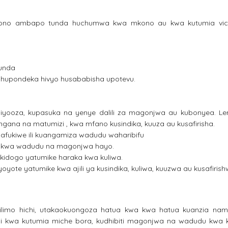
kono ambapo tunda huchumwa kwa mkono au kwa kutumia vi
tunda
hupondeka hivyo husababisha upotevu.
iyooza, kupasuka na yenye dalili za magonjwa au kubonyea. Le
ana na matumizi , kwa mfano kusindika, kuuza au kusafirisha.
afukiwe ili kuangamiza wadudu waharibifu
ea kwa wadudu na magonjwa hayo.
kidogo yatumike haraka kwa kuliwa.
e yatumike kwa ajili ya kusindika, kuliwa, kuuzwa au kusafirish
limo hichi, utakaokuongoza hatua kwa kwa hatua kuanzia na
 kwa kutumia miche bora, kudhibiti magonjwa na wadudu kwa 