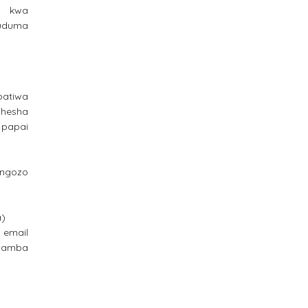
ra kwa
huduma
atiwa
dhesha
 papai
ongozo
a)
 email
 namba