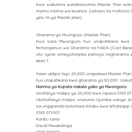
Kwa wakulima watakaotumia Master Plan wa
msimu mzima wa kwanza: (ushauri na mafunzo 
yetu hii ya Master plan)
Gharama ya Muongozo (Master Plan)
Kwa sasa Mwongozo huo unapatikana kwa b
Mchanganuo wa Gharama na FAIDA (Cost Benef
vitu vyote vinavyohitajika pamoja nagharama z
ekari 1.
Yaani ukilipa hiyo 20,000 unapatiwa Master P
huu utapatikana kwa gharama ya 50,000. Usikuba
Namna ya Kupata nakala yako ya Mwongozo:
Unafanya malipo ya 20,000 Kwa mpesa 0763 071
Ukishafanya malipo unatuma Ujumbe wenye Jin
na ungependa kutumiwa Kitabu kwa Whatsapp 
0763 071007
Karibu sana
Daudi Mwakalinga