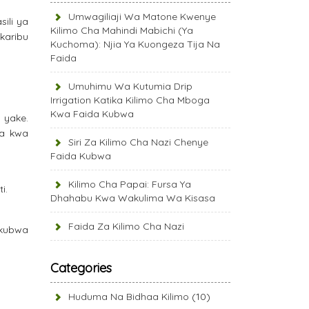
Umwagiliaji Wa Matone Kwenye
ili ya
Kilimo Cha Mahindi Mabichi (Ya
 karibu
Kuchoma): Njia Ya Kuongeza Tija Na
Faida
Umuhimu Wa Kutumia Drip
Irrigation Katika Kilimo Cha Mboga
Kwa Faida Kubwa
 yake.
na kwa
Siri Za Kilimo Cha Nazi Chenye
Faida Kubwa
Kilimo Cha Papai: Fursa Ya
i.
Dhahabu Kwa Wakulima Wa Kisasa
Faida Za Kilimo Cha Nazi
mkubwa
Categories
Huduma Na Bidhaa Kilimo
(10)