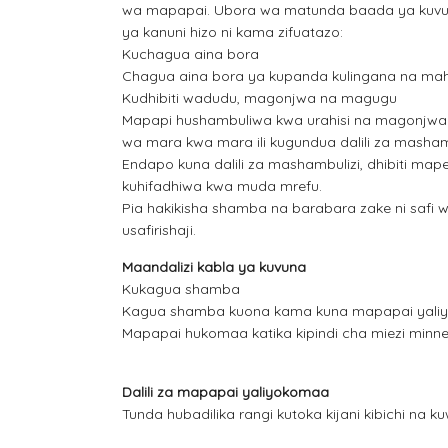
wa mapapai. Ubora wa matunda baada ya kuvunw
ya kanuni hizo ni kama zifuatazo:
Kuchagua aina bora
Chagua aina bora ya kupanda kulingana na mahi
Kudhibiti wadudu, magonjwa na magugu
Mapapi hushambuliwa kwa urahisi na magonjwa 
wa mara kwa mara ili kugundua dalili za mashamb
Endapo kuna dalili za mashambulizi, dhibiti ma
kuhifadhiwa kwa muda mrefu.
Pia hakikisha shamba na barabara zake ni safi wa
usafirishaji.
Maandalizi kabla ya kuvuna
Kukagua shamba
Kagua shamba kuona kama kuna mapapai yal
Mapapai hukomaa katika kipindi cha miezi min
Dalili za mapapai yaliyokomaa
Tunda hubadilika rangi kutoka kijani kibichi na k