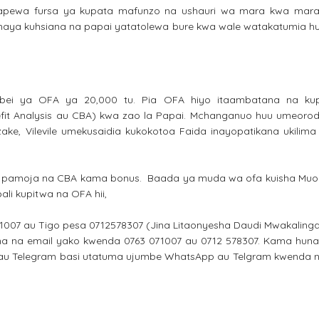
tapewa fursa ya kupata mafunzo na ushauri wa mara kwa ma
haya kuhsiana na papai yatatolewa bure kwa wale watakatumia 
ei ya OFA ya 20,000 tu. Pia OFA hiyo itaambatana na kup
it Analysis au CBA) kwa zao la Papai. Mchanganuo huu umeoro
ake, Vilevile umekusaidia kukokotoa Faida inayopatikana ukilima
lan pamoja na CBA kama bonus. Baada ya muda wa ofa kuisha Mu
li kupitwa na OFA hii,
007 au Tigo pesa 0712578307 (Jina Litaonyesha Daudi Mwakaling
a na email yako kwenda 0763 071007 au 0712 578307. Kama huna
au Telegram basi utatuma ujumbe WhatsApp au Telgram kwenda