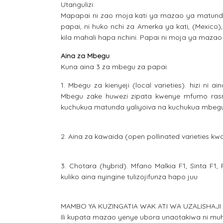
Utangulizi:
Mapapai ni zao moja kati ya mazao ya matunda 
papai, ni huko nchi za Amerka ya kati, (Mexico),
kila mahali hapa nchini. Papai ni moja ya mazao
Aina za Mbegu
Kuna aina 3 za mbegu za papai.
1. Mbegu za kienyeji (local varieties). hizi ni
Mbegu zake huwezi zipata kwenye mfumo rasm
kuchukua matunda yaliyoiva na kuchukua mbegu 
2. Aina za kawaida (open pollinated varieties kw
3. Chotara (hybrid). Mfano Malkia F1, Sinta F1
kuliko aina nyingine tulizojifunza hapo juu
MAMBO YA KUZINGATIA WAK ATI WA UZALISHAJI
Ili kupata mazao yenye ubora unaotakiwa ni muhi