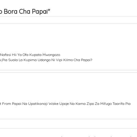
 Bora Cha Papai"
Nafasi Hii Ya Ofa Kupata Mwongozo.
,pia Suala La Kupima Udongo Ni Vipi Kilmo Cha Papai?
 From Papai Na Upatikanaji Wake Upoje Na Kama Zipo Za Mifugo Taarifa Pia