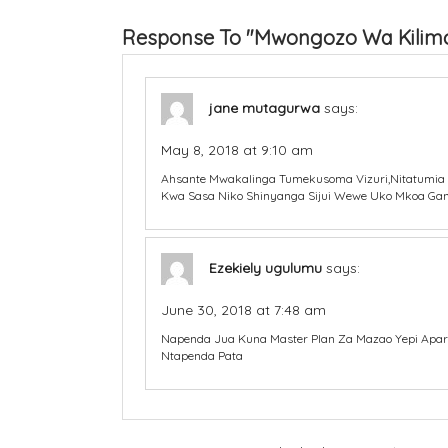
Response To "Mwongozo Wa Kilimo
jane mutagurwa
says:
May 8, 2018 at 9:10 am
Ahsante Mwakalinga Tumekusoma Vizuri,nitatumia 
Kwa Sasa Niko Shinyanga Sijui Wewe Uko Mkoa Gani
Ezekiely ugulumu
says:
June 30, 2018 at 7:48 am
Napenda Jua Kuna Master Plan Za Mazao Yepi Apart
Ntapenda Pata