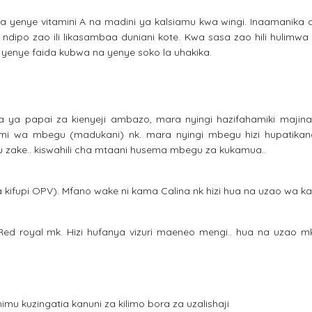
yenye vitamini A na madini ya kalsiamu kwa wingi. Inaamanika as
 ndipo zao ili likasambaa duniani kote. Kwa sasa zao hili hulimwa
 yenye faida kubwa na yenye soko la uhakika.
 aina ya papai za kienyeji ambazo, mara nyingi hazifahamiki majina
i wa mbegu (madukani) nk. mara nyingi mbegu hizi hupatika
zake.. kiswahili cha mtaani husema mbegu za kukamua..
a kifupi OPV). Mfano wake ni kama Calina nk hizi hua na uzao wa kat
, Red royal mk. Hizi hufanya vizuri maeneo mengi.. hua na uzao 
mu kuzingatia kanuni za kilimo bora za uzalishaji