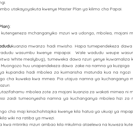
gi.
ambo utakayoyakuta kwenye Master Plan ya kilimo cha Papai.
lan):
 kutengeneza mchanganyiko mzuri wa udongo, mbolea, majani 
adudu
kuanzia mwanzo hadi mwisho. Hapa tumependekeza dawa
na wadudu wasumbu kwenye mipapai. Wale wadudu weupe wasu
twa White mealybug), tumeweka dawa nzuri yenye kuwamaliza k
 Muongozo huu unapendekeza dawa zake na namna ya kuzipiga
ya kupandia hadi mbolea za kuimarisha matunda kua na ngozi 
ngo cha kuweka kwa mmea. Pia utajua namna ya kuchanganya 
zuri.
utazifahamu mbolea zote za majani kuanzia za wakati mimea ni 
ufanisi zaidi tumeonyesha namna ya kuchanganya mbolea hizi za 
o cha maji kinachohitajika kwenye kila hatua ya ukuaji ya mipapa
kila wiki na ratiba ya mwezi.
a kwa mtiririko mzuri ambao kila mkulima ataelewa na kuweza kute