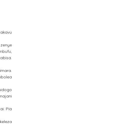
makavu
 zenye
mbufu,
abisa.
imara.
mbolea
midogo
majani
i. Pia
keleza