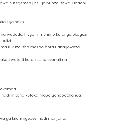
a hutegemea jinsi yalivyozalishwa. Baadhi
taji ya soko.
na wadudu, hivyo ni muhimu kufanya ukaguzi
ulizi.
pema ili kuzalisha mazao bora yanayoweza
kati wote ili kurahisisha uvunaji na
iyokomaa
ne hadi mitano kutoka maua yanapochanua.
uwa ya kijani nyepesi hadi manjano.