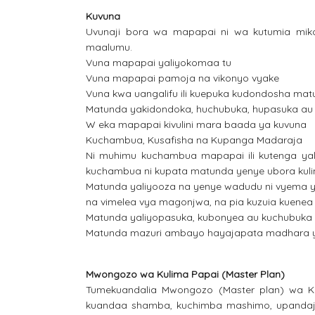
Kuvuna
Uvunaji bora wa mapapai ni wa kutumia mi
maalumu.
Vuna mapapai yaliyokomaa tu
Vuna mapapai pamoja na vikonyo vyake
Vuna kwa uangalifu ili kuepuka kudondosha ma
Matunda yakidondoka, huchubuka, hupasuka au 
W eka mapapai kivulini mara baada ya kuvuna
Kuchambua, Kusafisha na Kupanga Madaraja
Ni muhimu kuchambua mapapai ili kutenga yal
kuchambua ni kupata matunda yenye ubora kuling
Matunda yaliyooza na yenye wadudu ni vyema y
na vimelea vya magonjwa, na pia kuzuia kuen
Matunda yaliyopasuka, kubonyea au kuchubuka 
Matunda mazuri ambayo hayajapata madhara yoyot
Mwongozo wa Kulima Papai (Master Plan)
Tumekuandalia Mwongozo (Master plan) wa Ki
kuandaa shamba, kuchimba mashimo, upandaji