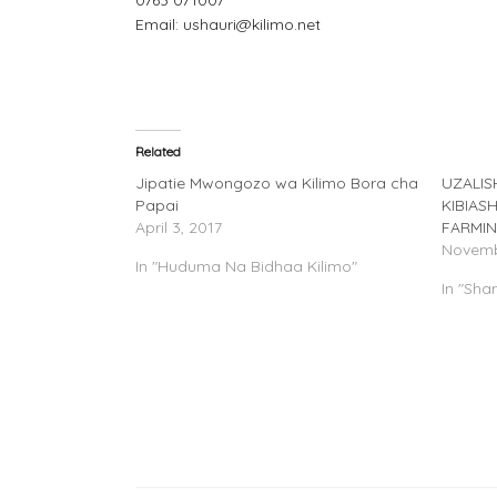
0763 071007
Email: ushauri@kilimo.net
Related
Jipatie Mwongozo wa Kilimo Bora cha
UZALIS
Papai
KIBIAS
April 3, 2017
FARMIN
Novemb
In "Huduma Na Bidhaa Kilimo"
In "Sha