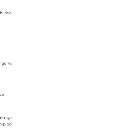
chumio
ngo la
wa.
mna ya
kupiga