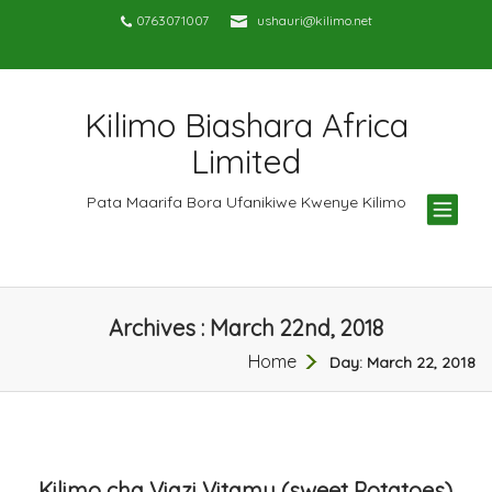
0763071007
ushauri@kilimo.net
Kilimo Biashara Africa
Limited
TOG
Pata Maarifa Bora Ufanikiwe Kwenye Kilimo
NAV
Archives : March 22nd, 2018
Home
Day:
March 22, 2018
Kilimo cha Viazi Vitamu (sweet Potatoes)