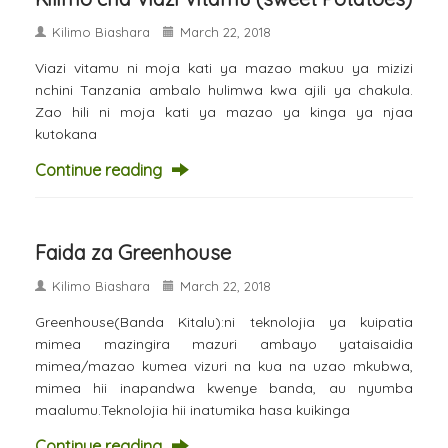
Kilimo Biashara
March 22, 2018
Viazi vitamu ni moja kati ya mazao makuu ya mizizi
nchini Tanzania ambalo hulimwa kwa ajili ya chakula.
Zao hili ni moja kati ya mazao ya kinga ya njaa
kutokana
Continue reading
Faida za Greenhouse
Kilimo Biashara
March 22, 2018
Greenhouse(Banda Kitalu):ni teknolojia ya kuipatia
mimea mazingira mazuri ambayo yataisaidia
mimea/mazao kumea vizuri na kua na uzao mkubwa,
mimea hii inapandwa kwenye banda, au nyumba
maalumu.Teknolojia hii inatumika hasa kuikinga
Continue reading