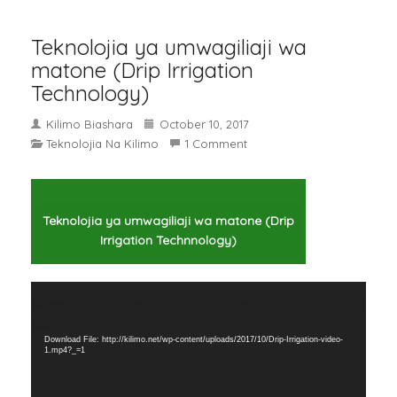
Teknolojia ya umwagiliaji wa
matone (Drip Irrigation
Technology)
Kilimo Biashara
October 10, 2017
Teknolojia Na Kilimo
1 Comment
Teknolojia ya umwagiliaji wa matone (Drip
Irrigation Technnology)
Video
Media error: Format(s) not supported or source(s) not
Player
found
Download File: http://kilimo.net/wp-content/uploads/2017/10/Drip-Irrigation-video-
1.mp4?_=1