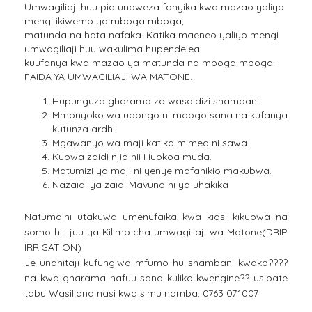
Umwagiliaji huu pia unaweza fanyika kwa mazao yaliyo
mengi ikiwemo ya mboga mboga,
matunda na hata nafaka. Katika maeneo yaliyo mengi
umwagiliaji huu wakulima hupendelea
kuufanya kwa mazao ya matunda na mboga mboga.
FAIDA YA UMWAGILIAJI WA MATONE.
Hupunguza gharama za wasaidizi shambani.
Mmonyoko wa udongo ni mdogo sana na kufanya
kutunza ardhi.
Mgawanyo wa maji katika mimea ni sawa.
Kubwa zaidi njia hii Huokoa muda.
Matumizi ya maji ni yenye mafanikio makubwa.
Nazaidi ya zaidi Mavuno ni ya uhakika
Natumaini utakuwa umenufaika kwa kiasi kikubwa na
somo hili juu ya Kilimo cha umwagiliaji wa Matone(DRIP
IRRIGATION)
Je unahitaji kufungiwa mfumo hu shambani kwako????
na kwa gharama nafuu sana kuliko kwengine?? usipate
tabu Wasiliana nasi kwa simu namba: 0763 071007