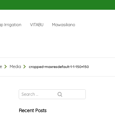
ip Irrigation
VITABU
Mawasiliano
e
Media
cropped-maxresdefault-1-1-150×150
Recent Posts