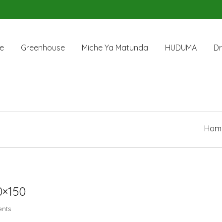
e
Greenhouse
Miche Ya Matunda
HUDUMA
Dr
Hom
0×150
nts