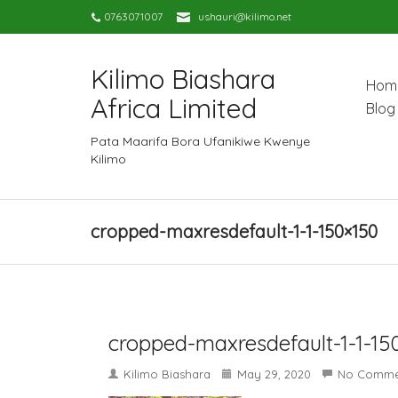
0763071007
ushauri@kilimo.net
Kilimo Biashara
Hom
Africa Limited
Blog
Pata Maarifa Bora Ufanikiwe Kwenye
Kilimo
cropped-maxresdefault-1-1-150×150
cropped-maxresdefault-1-1-15
Kilimo Biashara
May 29, 2020
No Comme