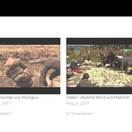
Uvunaji wa Vitunguu
Video: Ukulima Bora wa Mahindi
, 2017
May 3, 2017
mbani"
In "Shambani"