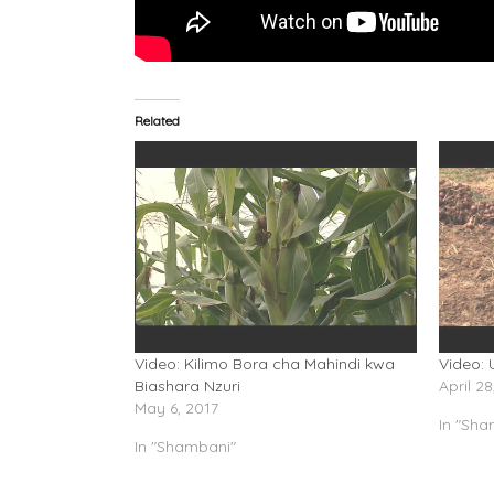
Related
Video: Kilimo Bora cha Mahindi kwa
Video: 
Biashara Nzuri
April 28
May 6, 2017
In "Sha
In "Shambani"